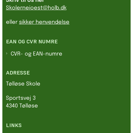
Skriv til os her
Skolerneioest@holb.dk
eller
sikker henvendelse
EAN OG CVR NUMRE
CVR- og EAN-numre
ADRESSE
Tølløse Skole
Sportsvej 3
4340 Tølløse
LINKS