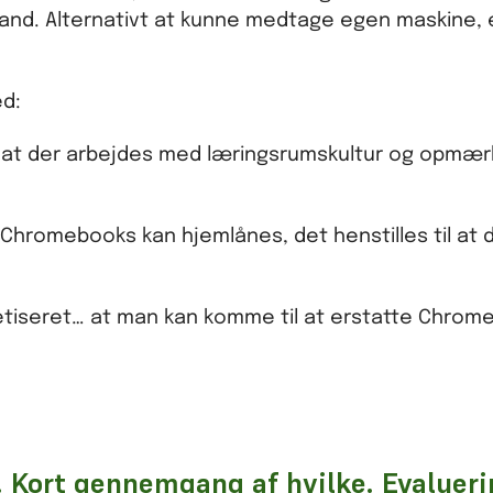
and. Alternativt at kunne medtage egen maskine, e
ed:
igt at der arbejdes med læringsrumskultur og opm
 Chromebooks kan hjemlånes, det henstilles til at d
kretiseret… at man kan komme til at erstatte Chro
e. Kort gennemgang af hvilke. Evalueri