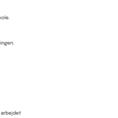
kole.
lingen.
r arbejdet