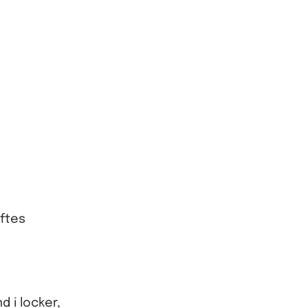
øftes
d i locker,