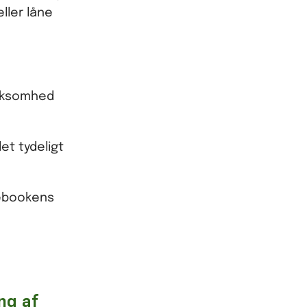
ller låne
ærksomhed
et tydeligt
mebookens
ng af