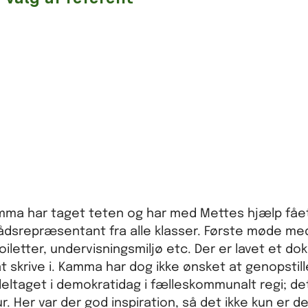
amma har taget teten og har med Mettes hjælp fåe
rådsrepræsentant fra alle klasser. Første møde me
iletter, undervisningsmiljø etc. Der er lavet et d
skrive i. Kamma har dog ikke ønsket at genopstille
r deltaget i demokratidag i fælleskommunalt regi; d
ur. Her var der god inspiration, så det ikke kun er d