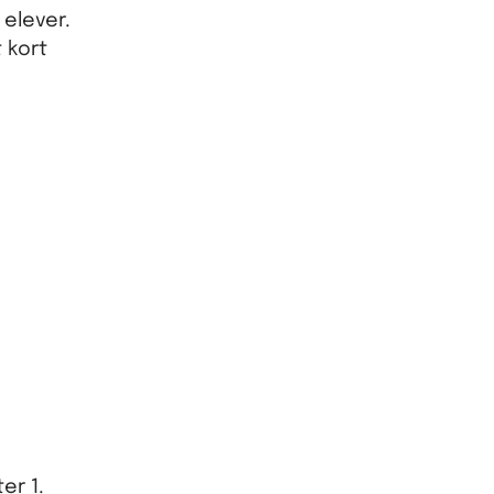
 elever.
 kort
er 1.