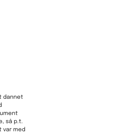
t dannet
d
okument
, så p.t.
et var med
e