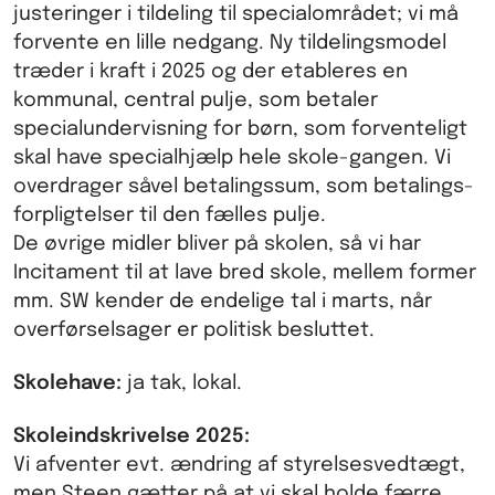
justeringer i tildeling til specialområdet; vi må
forvente en lille nedgang. Ny tildelingsmodel
træder i kraft i 2025 og der etableres en
kommunal, central pulje, som betaler
specialundervisning for børn, som forventeligt
skal have specialhjælp hele skole-gangen. Vi
overdrager såvel betalingssum, som betalings-
forpligtelser til den fælles pulje.
De øvrige midler bliver på skolen, så vi har
Incitament til at lave bred skole, mellem former
mm. SW kender de endelige tal i marts, når
overførselsager er politisk besluttet.
Skolehave:
ja tak, lokal.
Skoleindskrivelse 2025:
Vi afventer evt. ændring af styrelsesvedtægt,
men Steen gætter på at vi skal holde færre